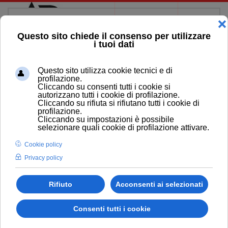
Skip to main content
LAVANDERIA INDUSTRIALE
PULILAMPO
Cliente / Committente: Lavanderia Pulilampo
CMS: Joomla
Multilingua: NO