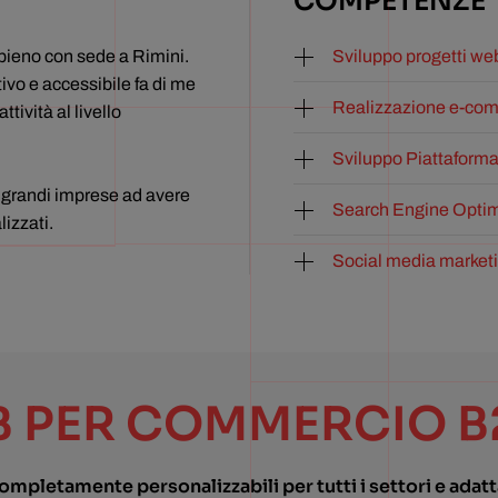
COMPETENZE
ieno con sede a Rimini.
Sviluppo progetti we
vo e accessibile fa di me
Realizzazione e-co
tività al livello
Sviluppo Piattaform
e grandi imprese ad avere
Search Engine Optim
lizzati.
Social media market
B PER COMMERCIO B
pletamente personalizzabili per tutti i settori e adatta