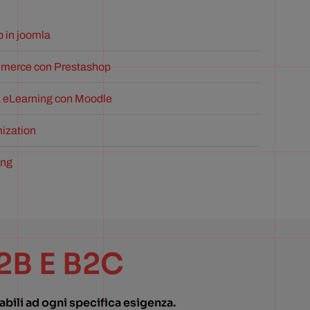
b in joomla
mmerce con Prestashop
a eLearning con Moodle
ization
ing
2B E B2C
bili ad ogni specifica esigenza.