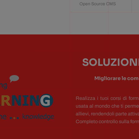
Open Source CMS
SOLUZION
Migliorare le com
Realizza i tuoi corsi di fo
usata al mondo che ti permet
allievi, rendendoli parte att
Completo controllo sulla form