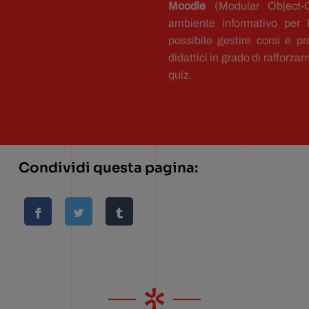
Moodle
(Modular Object-O
ambiente informativo per
possibile gestire corsi e pr
didattici in grado di rafforz
quiz.
Condividi questa pagina: