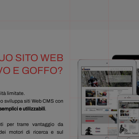
UO SITO WEB
VO E GOFFO?
tà limitate.
no sviluppa siti Web CMS con
semplici e utilizzabili
.
uti per trarre vantaggio da
dei motori di ricerca e sul