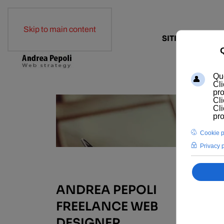
Skip to main content
SITI WEB
E-COM
ANDREA PEPOLI
FREELANCE WEB
DESIGNER