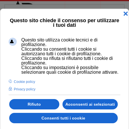
Skip to main content
OSSERVATORIO SULLA
VIOLENZA
Cliente / Committente: DelphiEthica S.r.l
CMS: Joomla
Multilingua: NO