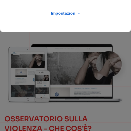
Grafica & Web Design
Visita il sito
OSSERVATORIO SULLA
VIOLENZA - CHE COS’È?